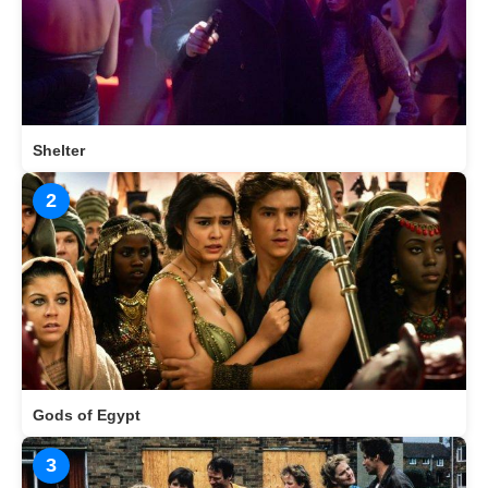
Shelter
2
Gods of Egypt
3