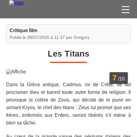
FILMS
Critique film
SÉRIES
Publié le 08/07/2026 à 11:37 par Grégory
DVD / BLU-RAY / SVOD
Les Titans
JEUX VIDÉO
CONCOURS
7
DIVERS
/10
Dans la Grèce antique, Cadmus, roi de Crête, se fait
proclamer dieu et bannit toute autre forme de religion. Il
ESPACE
provoque la colère de Zeus, qui décide de le punir en
MEMBRE
armant Kryos, le chef des titans : Zeus lui promet que ses
frères, enfermés aux Enfers, seront libérés s'il mène à
bien sa tâche.
Au cœur de la grande vague des péplums italiens des