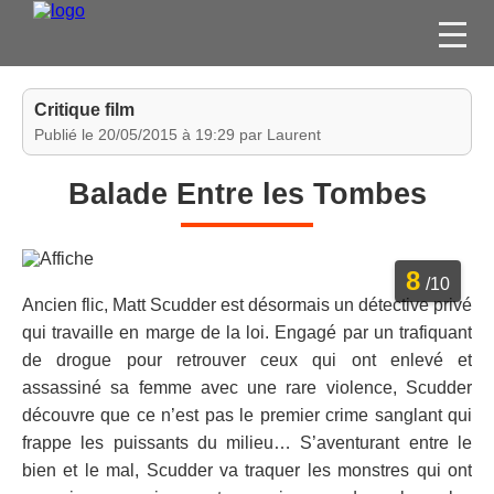
FILMS
Critique film
SÉRIES
Publié le 20/05/2015 à 19:29 par Laurent
DVD / BLU-RAY / SVOD
Balade Entre les Tombes
JEUX VIDÉO
CONCOURS
8
DIVERS
/10
Ancien flic, Matt Scudder est désormais un détective privé
qui travaille en marge de la loi. Engagé par un trafiquant
ESPACE
de drogue pour retrouver ceux qui ont enlevé et
MEMBRE
assassiné sa femme avec une rare violence, Scudder
découvre que ce n’est pas le premier crime sanglant qui
frappe les puissants du milieu… S’aventurant entre le
bien et le mal, Scudder va traquer les monstres qui ont