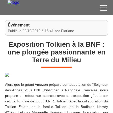
FILMS
Événement
SÉRIES
Publié le 29/10/2019 à 13:41 par Floriane
DVD / BLU-RAY / SVOD
Exposition Tolkien à la BNF :
JEUX VIDÉO
une plongée passionnante en
CONCOURS
Terre du Milieu
DIVERS
ESPACE
MEMBRE
Alors que le géant Amazon prépare son adaptation du "Seigneur
des Anneaux", la BNF (Bibliothèque Nationale Française) nous
propose un retour aux sources avec son exposition géante sur
celui à l’origine de tout : J.R.R. Tolkien. Avec la collaboration du
Tolkien Estate, de la famille Tolkien, de la Bodleian Library
d’Oxford et des Marquette University Libraries, l’exposition, qui