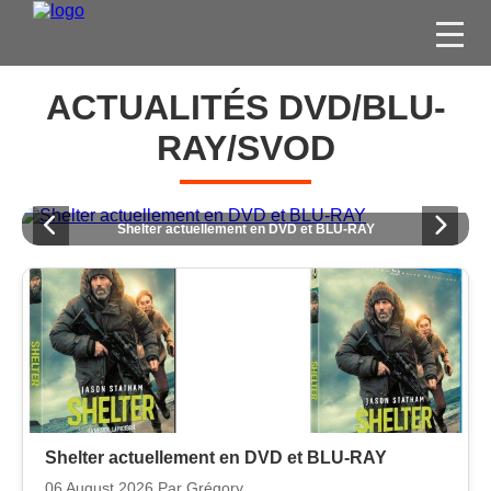
FILMS
ACTUALITÉS DVD/BLU-
SÉRIES
RAY/SVOD
DVD / BLU-RAY / SVOD
JEUX VIDÉO
L
Trois Hommes et un Couffin actuellement en combo BLU-RAY/DVD
CONCOURS
DIVERS
ESPACE
MEMBRE
Shelter actuellement en DVD et BLU-RAY
06 August 2026
Par Grégory