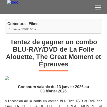
FILMS
Concours - Films
SÉRIES
Publié le 13/01/2026
DVD / BLU-RAY / SVOD
Tentez de gagner un combo
JEUX VIDÉO
BLU-RAY/DVD de La Folle
CONCOURS
Alouette, The Great Moment et
DIVERS
Épreuves
ESPACE
MEMBRE
Concours valable du 13 janvier 2026 au
03 février 2026
A l'occasion de la sortie en combo BLU-RAY+DVD et DVD des
films LA FOLLE ALOUETTE, THE GREAT MOMENT et