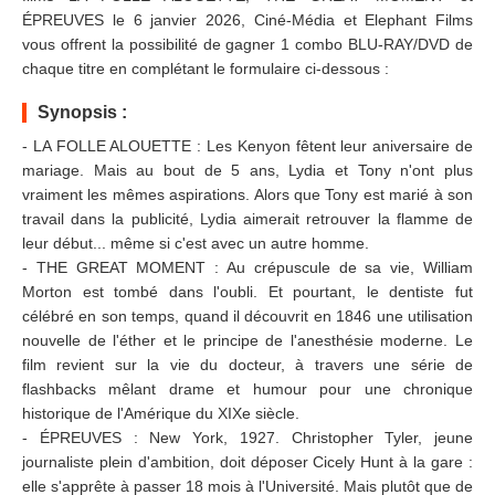
ÉPREUVES le 6 janvier 2026, Ciné-Média et Elephant Films
vous offrent la possibilité de gagner 1 combo BLU-RAY/DVD de
chaque titre en complétant le formulaire ci-dessous :
Synopsis :
- LA FOLLE ALOUETTE : Les Kenyon fêtent leur aniversaire de
mariage. Mais au bout de 5 ans, Lydia et Tony n'ont plus
vraiment les mêmes aspirations. Alors que Tony est marié à son
travail dans la publicité, Lydia aimerait retrouver la flamme de
leur début... même si c'est avec un autre homme.
- THE GREAT MOMENT : Au crépuscule de sa vie, William
Morton est tombé dans l'oubli. Et pourtant, le dentiste fut
célébré en son temps, quand il découvrit en 1846 une utilisation
nouvelle de l'éther et le principe de l'anesthésie moderne. Le
film revient sur la vie du docteur, à travers une série de
flashbacks mêlant drame et humour pour une chronique
historique de l'Amérique du XIXe siècle.
- ÉPREUVES : New York, 1927. Christopher Tyler, jeune
journaliste plein d'ambition, doit déposer Cicely Hunt à la gare :
elle s'apprête à passer 18 mois à l'Université. Mais plutôt que de