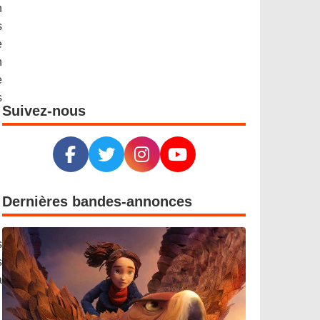
n
s
e
n
e
s
Suivez-nous
Dernières bandes-annonces
s
s
a