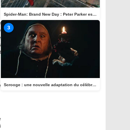
Spider-Man: Brand New Day : Peter Parker est de retour au cinéma le 29 juillet
e
3
e
e
s
t
Scrooge : une nouvelle adaptation du célèbre conte arrive au cinéma le 11 novembre
e
e
i