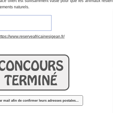
pace offert est suffisamment vaste pour que les animaux resten
ements naturels.
ttps://www.reserveafricainesigean.fr/
r mail afin de confirmer leurs adresses postales...