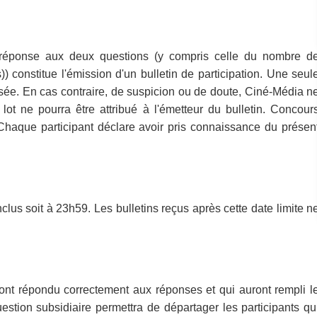
 réponse aux deux questions (y compris celle du nombre d
)) constitue l'émission d'un bulletin de participation. Une seul
risée. En cas contraire, de suspicion ou de doute, Ciné-Média n
ot ne pourra être attribué à l'émetteur du bulletin. Concour
Chaque participant déclare avoir pris connaissance du présen
lus soit à 23h59. Les bulletins reçus après cette date limite n
ront répondu correctement aux réponses et qui auront rempli l
stion subsidiaire permettra de départager les participants qu