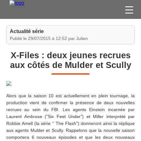
FILMS
Actualité série
SÉRIES
Publié le 29/07/2015 à 12:52 par Julien
DVD / BLU-RAY / SVOD
X-Files : deux jeunes recrues
JEUX VIDÉO
aux côtés de Mulder et Scully
CONCOURS
DIVERS
Alors que la saison 10 est actuellement en plein tournage, la
ESPACE
production vient de confirmer la présence de deux nouvelles
MEMBRE
recrues au sein du FBI. Les agents Einstein incarnée par
Laurent Ambrose ("Six Feet Under") et Miller interprété par
Robbie Amell (la série " The Flash") donneront ainsi la réplique
aux agents Mulder et Scully. Rappelons que la nouvelle saison
comportera 6 nouveaux épisodes et que les deux nouveaux