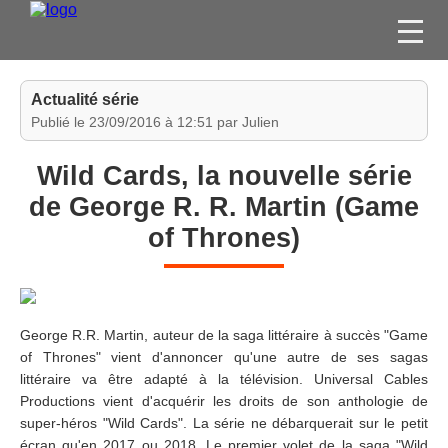
FILMS
Actualité série
SÉRIES
Publié le 23/09/2016 à 12:51 par Julien
DVD / BLU-RAY / SVOD
Wild Cards, la nouvelle série
JEUX VIDÉO
de George R. R. Martin (Game
CONCOURS
of Thrones)
DIVERS
ESPACE
MEMBRE
George R.R. Martin, auteur de la saga littéraire à succès "Game
of Thrones" vient d'annoncer qu'une autre de ses sagas
littéraire va être adapté à la télévision. Universal Cables
Productions vient d'acquérir les droits de son anthologie de
super-héros "Wild Cards". La série ne débarquerait sur le petit
écran qu'en 2017 ou 2018. Le premier volet de la saga "Wild