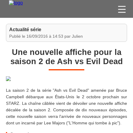
FILMS
Actualité série
SÉRIES
Publié le 16/09/2016 à 14:53 par Julien
DVD / BLU-RAY / SVOD
Une nouvelle affiche pour la
JEUX VIDÉO
saison 2 de Ash vs Evil Dead
CONCOURS
DIVERS
La saison 2 de la série "Ash vs Evil Dead" amenée par Bruce
ESPACE
Campbell débarque aux États-Unis le 2 octobre prochain sur
MEMBRE
STARZ. La chaîne câblée vient de dévoiler une nouvelle affiche
décalée de la saison 2. Composée de dix nouveaux épisodes,
cette nouvelle saison verra l'arrivée de nouveaux personnages
dont un incarné par Lee Majors ("L'Homme qui tombe à pic").