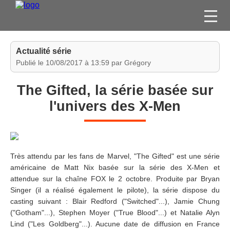
FILMS
Actualité série
SÉRIES
Publié le 10/08/2017 à 13:59 par Grégory
DVD / BLU-RAY / SVOD
The Gifted, la série basée sur
JEUX VIDÉO
l'univers des X-Men
CONCOURS
DIVERS
Très attendu par les fans de Marvel, "The Gifted" est une série
ESPACE
américaine de Matt Nix basée sur la série des X-Men et
MEMBRE
attendue sur la chaîne FOX le 2 octobre. Produite par Bryan
Singer (il a réalisé également le pilote), la série dispose du
casting suivant : Blair Redford ("Switched"...), Jamie Chung
("Gotham"...), Stephen Moyer ("True Blood"...) et Natalie Alyn
Lind ("Les Goldberg"...). Aucune date de diffusion en France