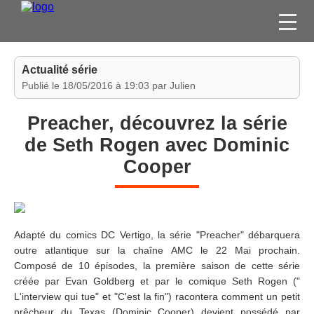
FILMS
Actualité série
SÉRIES
Publié le 18/05/2016 à 19:03 par Julien
DVD / BLU-RAY / SVOD
Preacher, découvrez la série
JEUX VIDÉO
de Seth Rogen avec Dominic
CONCOURS
Cooper
DIVERS
ESPACE
MEMBRE
Adapté du comics DC Vertigo, la série "Preacher" débarquera
outre atlantique sur la chaîne AMC le 22 Mai prochain.
Composé de 10 épisodes, la première saison de cette série
créée par Evan Goldberg et par le comique Seth Rogen ("
L'interview qui tue" et "C'est la fin") racontera comment un petit
prêcheur du Texas (Dominic Cooper) devient possédé par