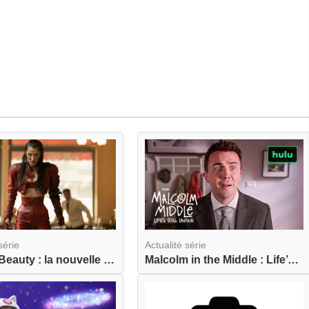
série
Actualité série
FX The Beauty : la nouvelle série de Ryan Murphy...
Malcolm in the Middle : Life’s Still Unfair arri...