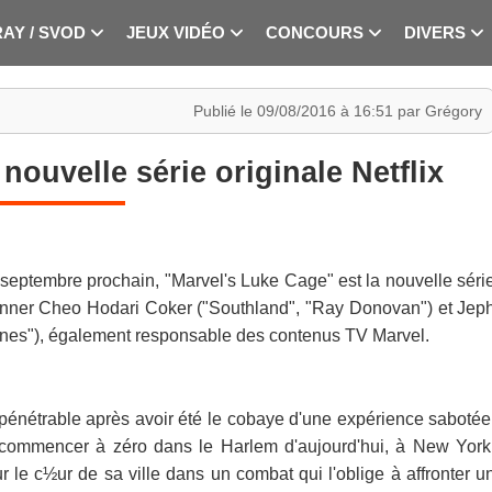
RAY / SVOD
JEUX VIDÉO
CONCOURS
DIVERS
Publié le 09/08/2016 à 16:51 par Grégory
nouvelle série originale Netflix
0 septembre prochain, "Marvel's Luke Cage" est la nouvelle séri
runner Cheo Hodari Coker ("Southland", "Ray Donovan") et Jep
Jones"), également responsable des contenus TV Marvel.
pénétrable après avoir été le cobaye d'une expérience sabotée
recommencer à zéro dans le Harlem d'aujourd'hui, à New York
our le c½ur de sa ville dans un combat qui l'oblige à affronter u