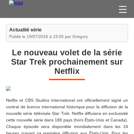
FILMS
Actualité série
SÉRIES
Publié le 19/07/2016 à 19:05 par Grégory
DVD / BLU-RAY / SVOD
Le nouveau volet de la série
JEUX VIDÉO
Star Trek prochainement sur
CONCOURS
Netflix
DIVERS
ESPACE
MEMBRE
Netflix et CBS Studios International ont officiellement signé un
contrat de licence international historique pour la diffusion de la
nouvelle série télévisée Star Trek. Netflix diffusera en exclusivité
cette nouvelle série dans 188 pays (hors États-Unis et Canada).
Chaque épisode sera disponible mondialement dans les 24
heures suivant sa première diffusion aux États-Unis. Pour les