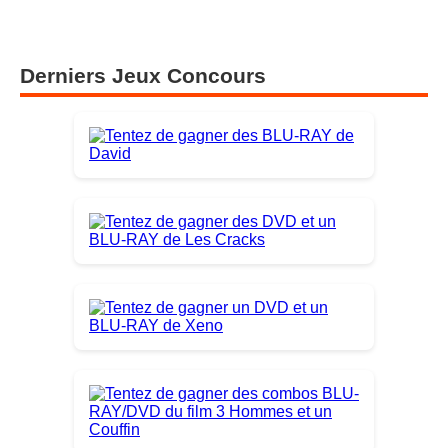
Malcolm in the Middle : Life’s Still Unfair arrive sur
Hulu le 10 avril 2026
Derniers Jeux Concours