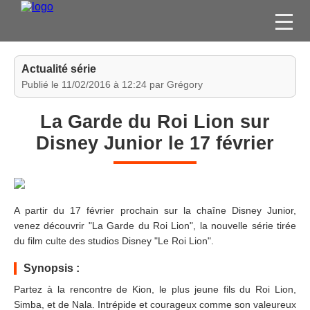
FILMS
Actualité série
SÉRIES
Publié le 11/02/2016 à 12:24 par Grégory
DVD / BLU-RAY / SVOD
La Garde du Roi Lion sur
JEUX VIDÉO
Disney Junior le 17 février
CONCOURS
DIVERS
A partir du 17 février prochain sur la chaîne Disney Junior,
ESPACE
venez découvrir "La Garde du Roi Lion", la nouvelle série tirée
MEMBRE
du film culte des studios Disney "Le Roi Lion".
Synopsis :
Partez à la rencontre de Kion, le plus jeune fils du Roi Lion,
Simba, et de Nala. Intrépide et courageux comme son valeureux