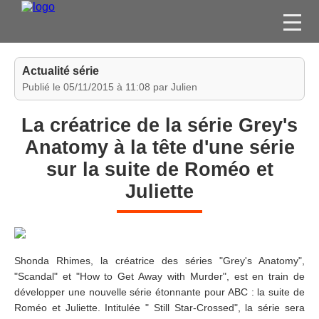
FILMS
Actualité série
SÉRIES
Publié le 05/11/2015 à 11:08 par Julien
DVD / BLU-RAY / SVOD
La créatrice de la série Grey's
JEUX VIDÉO
Anatomy à la tête d'une série
CONCOURS
sur la suite de Roméo et
DIVERS
Juliette
ESPACE
MEMBRE
Shonda Rhimes, la créatrice des séries "Grey's Anatomy",
"Scandal" et "How to Get Away with Murder", est en train de
développer une nouvelle série étonnante pour ABC : la suite de
Roméo et Juliette. Intitulée " Still Star-Crossed", la série sera