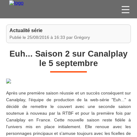
FILMS
Actualité série
SÉRIES
Publié le 25/08/2016 à 16:33 par Grégory
DVD / BLU-RAY / SVOD
Euh... Saison 2 sur Canalplay
JEUX VIDÉO
le 5 septembre
CONCOURS
DIVERS
Après une première saison réussie et un succès conséquent sur
ESPACE
Canalplay, l'équipe de production de la web-série "Euh..." a
MEMBRE
décidé de remettre le couvert avec une seconde saison
soutenue à nouveau par la RTBF et pour la première fois par
Canalplay en France. Cette nouvelle saison reste fidèle à
l'univers mis en place initialement. Elle renoue avec les
personnages principaux et s'amuse toujours avec les ficelles de