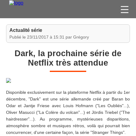
FILMS
Actualité série
SÉRIES
Publié le 23/11/2017 à 15:31 par Grégory
DVD / BLU-RAY / SVOD
Dark, la prochaine série de
JEUX VIDÉO
Netflix très attendue
CONCOURS
DIVERS
Disponible exclusivement sur la plateforme Netflix à partir du 1er
ESPACE
décembre, "Dark" est une série allemande créé par Baran bo
MEMBRE
Odar et Jantje Friese avec Louis Hofmann ("Les Oubliés"...),
Oliver Masucci ("La Colère du volcan"...) et Jördis Triebel ("The
hairdresser"...). Au programme, mystérieuses disparitions,
atmosphère sombre et musiques rétros, voilà qui pourrait bien
concurrencer, d'une certaine façon, la série "Stranger Things".