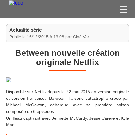
FILMS
Actualité série
SÉRIES
Publié le 16/12/2015 à 13:08 par Ciné Vor
DVD / BLU-RAY / SVOD
Between nouvelle création
JEUX VIDÉO
originale Netflix
CONCOURS
DIVERS
Disponible sur Netflix depuis le 22 mai 2015 en version originale
ESPACE
et version française, "Between" la série catastrophe créée par
MEMBRE
Michael McGowan, débarque avec sa première saison
composée de 6 épisodes.
Un fléau captivant avec Jennette McCurdy, Jesse Carere et Kyle
Mac...