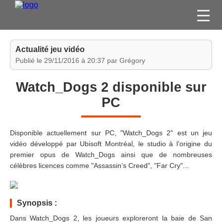
FILMS
Actualité jeu vidéo
SÉRIES
Publié le 29/11/2016 à 20:37 par Grégory
DVD / BLU-RAY / SVOD
Watch_Dogs 2 disponible sur
JEUX VIDÉO
PC
CONCOURS
DIVERS
Disponible actuellement sur PC, "Watch_Dogs 2" est un jeu
vidéo développé par Ubisoft Montréal, le studio à l’origine du
premier opus de Watch_Dogs ainsi que de nombreuses
ESPACE
célèbres licences comme "Assassin’s Creed", "Far Cry"...
MEMBRE
Synopsis :
Dans Watch_Dogs 2, les joueurs exploreront la baie de San