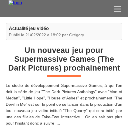
FILMS
Actualité jeu vidéo
SÉRIES
Publié le 21/02/2022 à 18:02 par Grégory
DVD / BLU-RAY / SVOD
Un nouveau jeu pour
JEUX VIDÉO
Supermassive Games (The
CONCOURS
Dark Pictures) prochainement
DIVERS
Le studio de développement Supermassive Games, à qui l'on
ESPACE
doit la série de jeu "The Dark Pictures Anthology" avec "Man of
MEMBRE
Medan", "Little Hope", "House of Ashes" et prochainement "The
Devil in Me" est sur le point de se lancer dans la production d'un
tout nouveau jeu vidéo intitulé "The Quarry" qui sera édité par
une des filiales de Take-Two Interactive... On en sait pas plus
pour l'instant donc à suivre !...