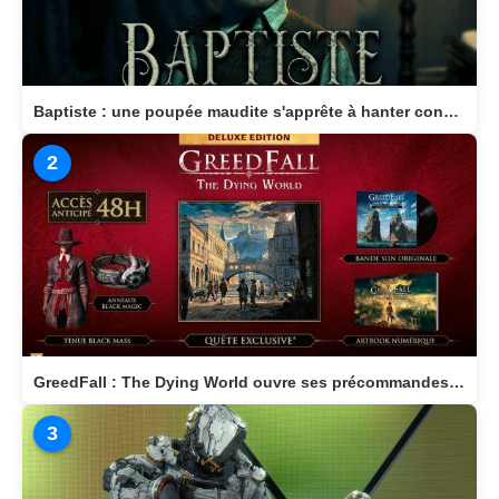
Baptiste : une poupée maudite s'apprête à hanter consoles et PC en 2026
2
GreedFall : The Dying World ouvre ses précommandes et dévoile son édition Deluxe
3