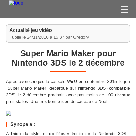
FILMS
Actualité jeu vidéo
SÉRIES
Publié le 24/11/2016 à 15:37 par Grégory
DVD / BLU-RAY / SVOD
Super Mario Maker pour
JEUX VIDÉO
Nintendo 3DS le 2 décembre
CONCOURS
DIVERS
Après avoir conquis la console Wii U en septembre 2015, le jeu
"Super Mario Maker" débarque sur Nintendo 3DS (compatible
2DS) le 2 décembre prochain avec pas moins de 100 niveaux
ESPACE
préinstallés. Une très bonne idée de cadeau de Noël...
MEMBRE
Synopsis :
A l'aide du stylet et de l'écran tactile de la Nintendo 3DS :