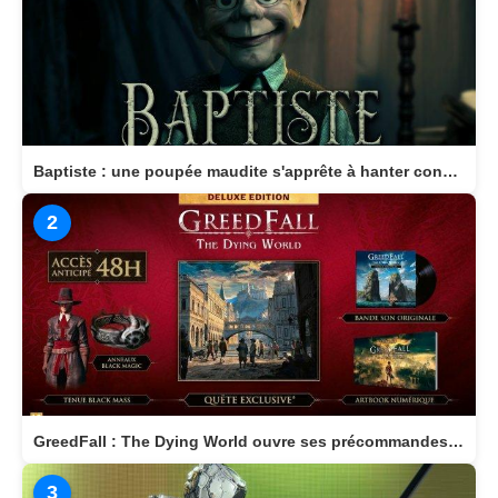
Baptiste : une poupée maudite s'apprête à hanter consoles et PC en 2026
2
GreedFall : The Dying World ouvre ses précommandes et dévoile son édition Deluxe
3