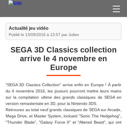
FILMS
Actualité jeu vidéo
SÉRIES
Publié le 13/09/2016 à 13:57 par Julien
DVD / BLU-RAY / SVOD
SEGA 3D Classics collection
JEUX VIDÉO
arrive le 4 novembre en
CONCOURS
Europe
DIVERS
"SEGA 3D Classics Collection" arrive enfin en Europe ! À partir
ESPACE
du 4 novembre 2016, les joueurs pourront mettre leurs mains
MEMBRE
sur la compilation ultime des grands classiques de SEGA en
version remasterisée en 3D, pour la Nintendo 3DS.
Retrouvez au total neuf grands classiques de SEGA sur Arcade,
Mega Drive, et Master System, incluant "Sonic The Hedgehog",
"Thunder Blade", "Galaxy Force II" et "Altered Beast", qui ont