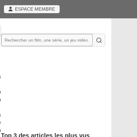
ESPACE MEMBRE
s
o
n
s
e
à
Top 3 des articles les plus vus