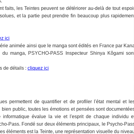
.
t faits, les Teintes peuvent se détériorer au-delà de tout espoi
ésolues, et la partie peut prendre fin beaucoup plus rapidemen
z ici
érie animée ainsi que le manga sont édités en France par Kan
e 1 du manga, PSYCHO-PASS Inspecteur Shinya Kôgami son
s de détails :
cliquez ici
s permettent de quantifier et de profiler l'état mental et le
e bien public, toutes les émotions et pensées sont documentée
informatique évalue la vie et l'esprit de chaque individu e
ycho-Pass. Fondé sur deux éléments principaux, le Psycho-Pas
 ces éléments est la Teinte, une représentation visuelle du nivea