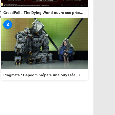
s
s
GreedFall : The Dying World ouvre ses précommandes et dévoile son édition Deluxe
s
3
Pragmata : Capcom prépare une odyssée lunaire ambitieuse pour avril 2026