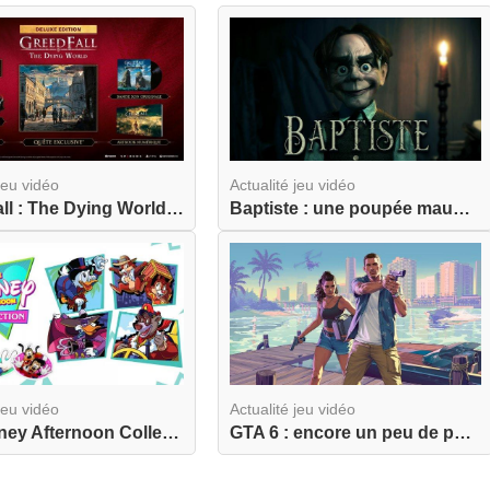
jeu vidéo
Actualité jeu vidéo
GreedFall : The Dying World ouvre ses précommand...
Baptiste : une poupée maudite s'apprête à hanter...
jeu vidéo
Actualité jeu vidéo
The Disney Afternoon Collection revient dans une...
GTA 6 : encore un peu de patience… vers une sort...