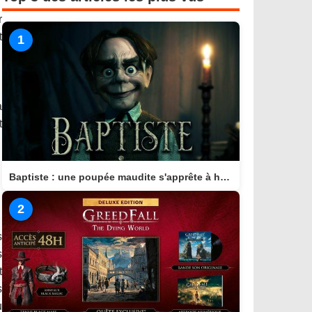
r
t
1
a
t
Baptiste : une poupée maudite s'apprête à hanter consoles et PC en 2026
2
s
s
t
s
u