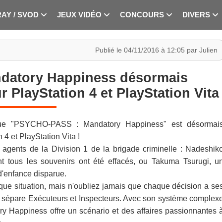
RAY / SVOD
JEUX VIDÉO
CONCOURS
DIVERS
Publié le 04/11/2016 à 12:05 par Julien
datory Happiness désormais
 PlayStation 4 et PlayStation Vita
que "PSYCHO-PASS : Mandatory Happiness" est désormai
4 et PlayStation Vita !
 agents de la Division 1 de la brigade criminelle : Nadeshik
nt tous les souvenirs ont été effacés, ou Takuma Tsurugi, u
d'enfance disparue.
que situation, mais n'oubliez jamais que chaque décision a se
ue sépare Exécuteurs et Inspecteurs. Avec son système complex
 Happiness offre un scénario et des affaires passionnantes 