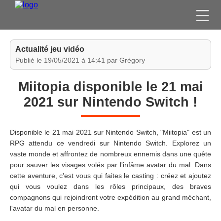
FILMS
Actualité jeu vidéo
SÉRIES
Publié le 19/05/2021 à 14:41 par Grégory
DVD / BLU-RAY / SVOD
Miitopia disponible le 21 mai
JEUX VIDÉO
2021 sur Nintendo Switch !
CONCOURS
DIVERS
Disponible le 21 mai 2021 sur Nintendo Switch, "Miitopia" est un
RPG attendu ce vendredi sur Nintendo Switch. Explorez un
vaste monde et affrontez de nombreux ennemis dans une quête
ESPACE
pour sauver les visages volés par l'infâme avatar du mal. Dans
MEMBRE
cette aventure, c'est vous qui faites le casting : créez et ajoutez
qui vous voulez dans les rôles principaux, des braves
compagnons qui rejoindront votre expédition au grand méchant,
l'avatar du mal en personne.