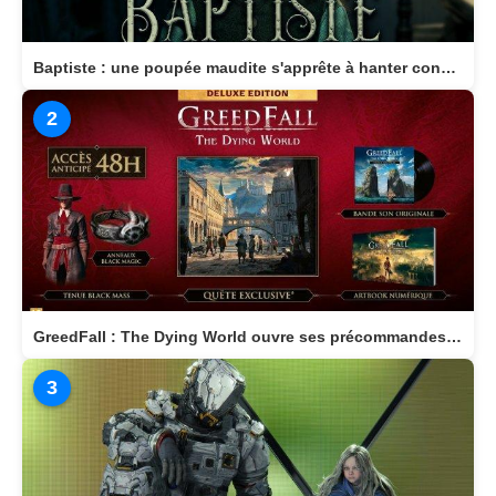
Baptiste : une poupée maudite s'apprête à hanter consoles et PC en 2026
2
GreedFall : The Dying World ouvre ses précommandes et dévoile son édition Deluxe
3