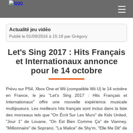
FILMS
Actualité jeu vidéo
SÉRIES
Publié le 01/09/2016 à 15:18 par Grégory
DVD / BLU-RAY / SVOD
Let's Sing 2017 : Hits Français
JEUX VIDÉO
et Internationaux annonce
CONCOURS
pour le 14 octobre
DIVERS
Prévu sur PS4, Xbox One et Wii (compatible Wii U) le 14 octobre
ESPACE
en France, le jeu "Let's Sing 2017 : Hits Français et
MEMBRE
Internationaux" offre une nouvelle expérience musicale
multijoueurs. Les meilleurs hits français sont inclus dans la liste
des morceaux tels que "On Écrit Sur Les Murs" de Kids United,
"Jour 1" de Louane, "On Est Bien Comme Ça" de Vianney,
"Millionnaire" de Soprano, "La Malice" de Shy'm, "Elle Me Dit" de