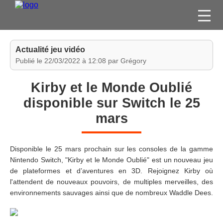
FILMS
Actualité jeu vidéo
SÉRIES
Publié le 22/03/2022 à 12:08 par Grégory
DVD / BLU-RAY / SVOD
Kirby et le Monde Oublié
JEUX VIDÉO
disponible sur Switch le 25
CONCOURS
mars
DIVERS
Disponible le 25 mars prochain sur les consoles de la gamme
ESPACE
Nintendo Switch, "Kirby et le Monde Oublié" est un nouveau jeu
MEMBRE
de plateformes et d’aventures en 3D. Rejoignez Kirby où
l'attendent de nouveaux pouvoirs, de multiples merveilles, des
environnements sauvages ainsi que de nombreux Waddle Dees.