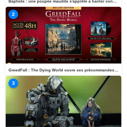
Baptiste : une poupée maudite s'apprête à hanter consoles et PC en 2026
2
GreedFall : The Dying World ouvre ses précommandes et dévoile son édition Deluxe
3