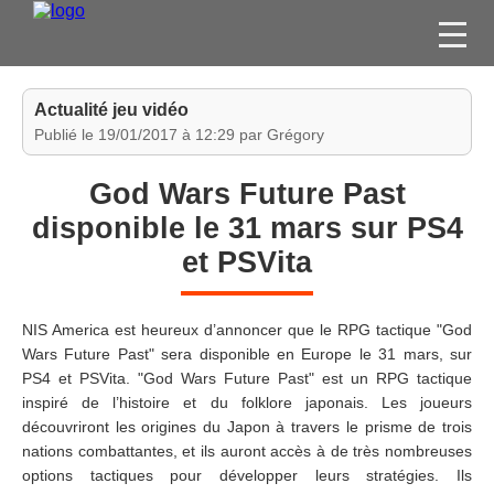
FILMS
Actualité jeu vidéo
SÉRIES
Publié le 19/01/2017 à 12:29 par Grégory
DVD / BLU-RAY / SVOD
God Wars Future Past
JEUX VIDÉO
disponible le 31 mars sur PS4
CONCOURS
et PSVita
DIVERS
NIS America est heureux d’annoncer que le RPG tactique "God
ESPACE
Wars Future Past" sera disponible en Europe le 31 mars, sur
MEMBRE
PS4 et PSVita. "God Wars Future Past" est un RPG tactique
inspiré de l’histoire et du folklore japonais. Les joueurs
découvriront les origines du Japon à travers le prisme de trois
nations combattantes, et ils auront accès à de très nombreuses
options tactiques pour développer leurs stratégies. Ils