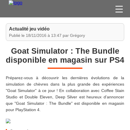
FILMS
Actualité jeu vidéo
SÉRIES
Publié le 18/11/2016 à 13:47 par Grégory
DVD / BLU-RAY / SVOD
Goat Simulator : The Bundle
JEUX VIDÉO
disponible en magasin sur PS4
CONCOURS
DIVERS
Préparez-vous à découvrir les dernières évolutions de la
simulation de chèvres dans la plus grande des expériences
"Goat Simulator" à ce jour ! En collaboration avec Coffee Stain
ESPACE
Studio et Double Eleven, Deep Silver est heureux d'annoncer
MEMBRE
que "Goat Simulator : The Bundle" est disponible en magasin
pour PlayStation 4.