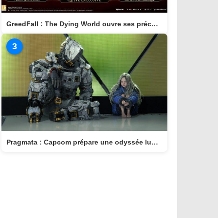
GreedFall : The Dying World ouvre ses précommandes et dévoile son édition Deluxe
3
Pragmata : Capcom prépare une odyssée lunaire ambitieuse pour avril 2026