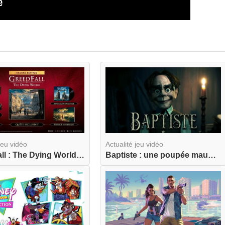
jeu vidéo
Actualité jeu vidéo
GreedFall : The Dying World ouvre ses précommand...
Baptiste : une poupée maudite s'apprête à hanter...