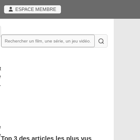
ESPACE MEMBRE
t
e
.
e
e
Top 3 des articles les plus vus