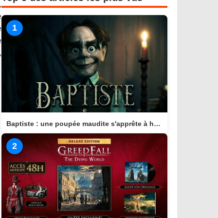
,
e
1
e
e
,
Baptiste : une poupée maudite s'apprête à hanter consoles et PC en 2026
2