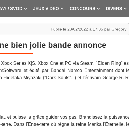
RAY / SVOD
JEUX VIDÉO
CONCOURS
DIVERS
Publié le 23/02/2022 à 17:35 par Grégory
une bien jolie bande annonce
, Xbox Series X|S, Xbox One et PC via Steam, "Elden Ring" es
mSoftware et édité par Bandai Namco Entertainment dont l
éo Hidetaka Miyazaki ("Dark Souls"...) et l'écrivain George R. R
lat, et puisse la grâce guider vos pas. Brandissez la puissanc
erre. Dans l'Entre-terre où règne la reine Marika l'Éternelle, l