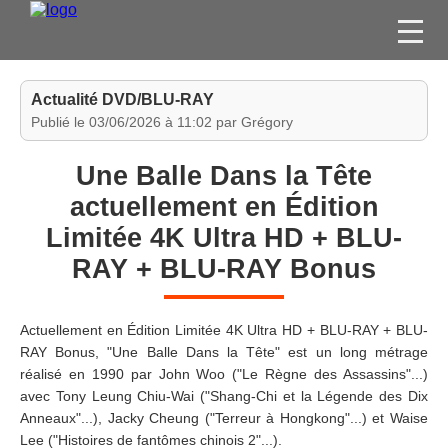
FILMS
Actualité DVD/BLU-RAY
SÉRIES
Publié le 03/06/2026 à 11:02 par Grégory
DVD / BLU-RAY / SVOD
Une Balle Dans la Tête
JEUX VIDÉO
actuellement en Édition
CONCOURS
Limitée 4K Ultra HD + BLU-
DIVERS
RAY + BLU-RAY Bonus
ESPACE
Actuellement en Édition Limitée 4K Ultra HD + BLU-RAY + BLU-
MEMBRE
RAY Bonus, "Une Balle Dans la Tête" est un long métrage
réalisé en 1990 par John Woo ("Le Règne des Assassins"...)
avec Tony Leung Chiu-Wai ("Shang-Chi et la Légende des Dix
Anneaux"...), Jacky Cheung ("Terreur à Hongkong"...) et Waise
Lee ("Histoires de fantômes chinois 2"...).