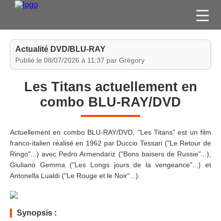
FILMS
Actualité DVD/BLU-RAY
SÉRIES
Publié le 08/07/2026 à 11:37 par Grégory
DVD / BLU-RAY / SVOD
Les Titans actuellement en
JEUX VIDÉO
combo BLU-RAY/DVD
CONCOURS
DIVERS
Actuellement en combo BLU-RAY/DVD, "Les Titans" est un film
franco-italien réalisé en 1962 par Duccio Tessari ("Le Retour de
Ringo"...) avec Pedro Armendariz ("Bons baisers de Russie"...),
ESPACE
Giuliano Gemma ("Les Longs jours de la vengeance"...) et
MEMBRE
Antonella Lualdi ("Le Rouge et le Noir"...).
Synopsis :