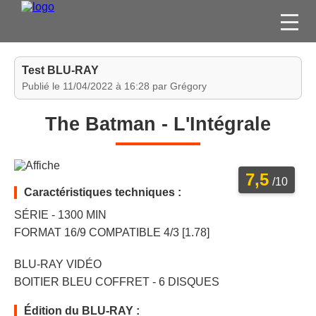
FILMS
Test BLU-RAY
SÉRIES
Publié le 11/04/2022 à 16:28 par Grégory
DVD / BLU-RAY / SVOD
The Batman - L'Intégrale
JEUX VIDÉO
CONCOURS
7,5
DIVERS
/10
Caractéristiques techniques :
SÉRIE - 1300 MIN
ESPACE
FORMAT 16/9 COMPATIBLE 4/3 [1.78]
MEMBRE
BLU-RAY VIDÉO
BOITIER BLEU COFFRET - 6 DISQUES
Édition du BLU-RAY :