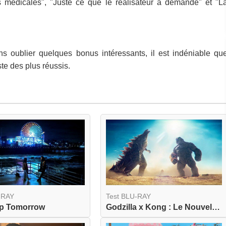
tes médicales", "Juste ce que le réalisateur a demandé" et "L
s oublier quelques bonus intéressants, il est indéniable qu
te des plus réussis.
-RAY
Test BLU-RAY
Up Tomorrow
Godzilla x Kong : Le Nouvel Empire 4K