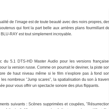
lité de l'image est de toute beauté avec des noirs propres, de
utenus qui font la part belle aux arrières plans fourmillant d
ue BLU-RAY est tout simplement incroyable.
c du 5.1 DTS-HD Master Audio pour les versions française
pour la version russe. Comme on pourrait le deviner, la piste so
re de haut niveau même si le film n'explore pas à fond so
 les nombreux "Jump scares", la spatialisation du son à traver
sée pour vous offrir un spectacle sonore des plus flippants.
éments suivants : Scènes supprimées et coupées, "Résurrectio