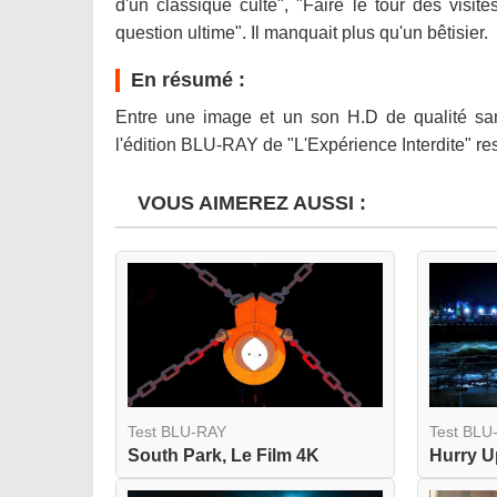
d'un classique culte", "Faire le tour des visi
question ultime". Il manquait plus qu'un bêtisier.
En résumé :
Entre une image et un son H.D de qualité san
l'édition BLU-RAY de "L'Expérience Interdite" res
VOUS AIMEREZ AUSSI :
Test BLU-RAY
Test BLU
South Park, Le Film 4K
Hurry 