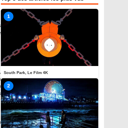
1
s
e
,
South Park, Le Film 4K
n
2
n
s
n