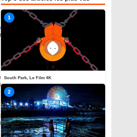
1
s
t
s
South Park, Le Film 4K
i
2
:
l