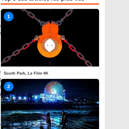
1
e
e
r
South Park, Le Film 4K
t
2
t
u
,