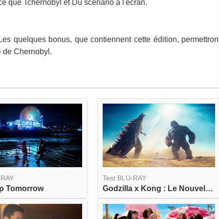
e que Tchernobyl et Du scénario à l'écran.
 Les quelques bonus, que contiennent cette édition, permettron
re de Chernobyl.
-RAY
Test BLU-RAY
Up Tomorrow
Godzilla x Kong : Le Nouvel Empire 4K