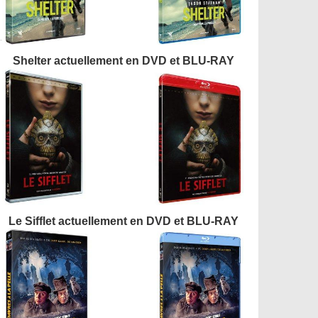
Shelter actuellement en DVD et BLU-RAY
Le Sifflet actuellement en DVD et BLU-RAY