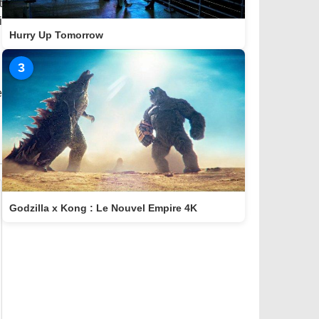
t
i
Hurry Up Tomorrow
3
e
Godzilla x Kong : Le Nouvel Empire 4K