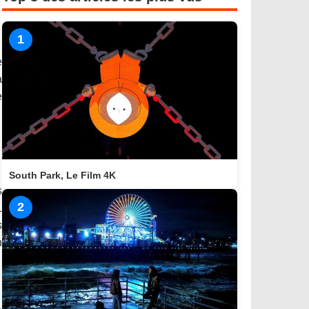
1
e
a
e
South Park, Le Film 4K
s
2
1
s
n