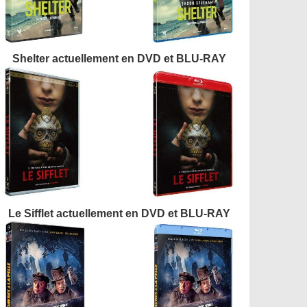
Shelter actuellement en DVD et BLU-RAY
Le Sifflet actuellement en DVD et BLU-RAY