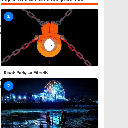
1
a
n
.
South Park, Le Film 4K
.
2
t