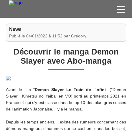
FILMS
News
SÉRIES
Publié le 04/01/2022 à 11:52 par Grégory
DVD / BLU-RAY / SVOD
Découvrir le manga Demon
JEUX VIDÉO
Slayer avec Abo-manga
CONCOURS
DIVERS
Avant le film "
Demon Slayer Le Train de l'Infini
" ("Demon
ESPACE
Slayer : Kimetsu no Yaiba" en VO) sorti au printemps 2021 en
MEMBRE
France et qui s’y est classé dans le top 10 des plus gros succès
de l’animation Japonaise, il y a le manga.
Depuis les temps anciens, il existe des rumeurs concernant des
démons mangeurs d'hommes qui se cachent dans les bois et,