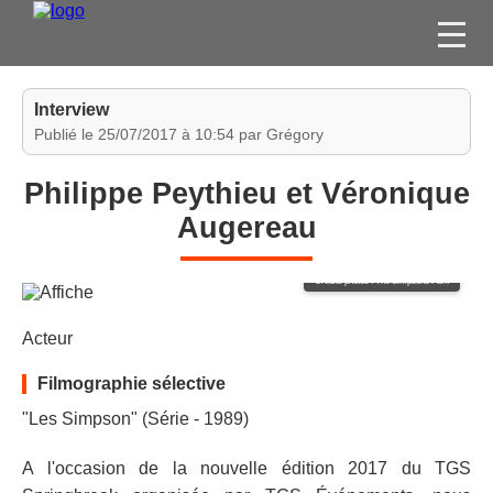
FILMS
Interview
SÉRIES
Publié le 25/07/2017 à 10:54 par Grégory
DVD / BLU-RAY / SVOD
Philippe Peythieu et Véronique
JEUX VIDÉO
Augereau
CONCOURS
DIVERS
Crédits photos : The Simpsons Park
Acteur
ESPACE
MEMBRE
Filmographie sélective
"Les Simpson" (Série - 1989)
A l'occasion de la nouvelle édition 2017 du TGS