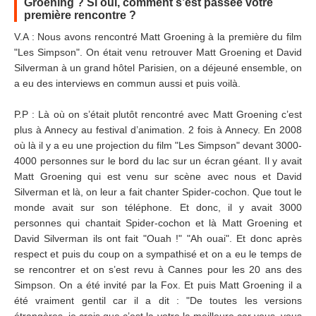
Groening ? Si oui, comment s’est passée votre
première rencontre ?
V.A : Nous avons rencontré Matt Groening à la première du film
"Les Simpson". On était venu retrouver Matt Groening et David
Silverman à un grand hôtel Parisien, on a déjeuné ensemble, on
a eu des interviews en commun aussi et puis voilà.
P.P : Là où on s’était plutôt rencontré avec Matt Groening c’est
plus à Annecy au festival d’animation. 2 fois à Annecy. En 2008
où là il y a eu une projection du film "Les Simpson" devant 3000-
4000 personnes sur le bord du lac sur un écran géant. Il y avait
Matt Groening qui est venu sur scène avec nous et David
Silverman et là, on leur a fait chanter Spider-cochon. Que tout le
monde avait sur son téléphone. Et donc, il y avait 3000
personnes qui chantait Spider-cochon et là Matt Groening et
David Silverman ils ont fait "Ouah !" "Ah ouai". Et donc après
respect et puis du coup on a sympathisé et on a eu le temps de
se rencontrer et on s’est revu à Cannes pour les 20 ans des
Simpson. On a été invité par la Fox. Et puis Matt Groening il a
été vraiment gentil car il a dit : "De toutes les versions