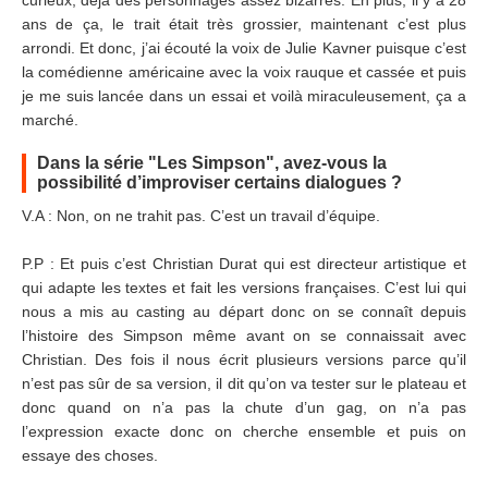
curieux, déjà des personnages assez bizarres. En plus, il y a 28
ans de ça, le trait était très grossier, maintenant c’est plus
arrondi. Et donc, j’ai écouté la voix de Julie Kavner puisque c’est
la comédienne américaine avec la voix rauque et cassée et puis
je me suis lancée dans un essai et voilà miraculeusement, ça a
marché.
Dans la série "Les Simpson", avez-vous la
possibilité d’improviser certains dialogues ?
V.A : Non, on ne trahit pas. C’est un travail d’équipe.
P.P : Et puis c’est Christian Durat qui est directeur artistique et
qui adapte les textes et fait les versions françaises. C’est lui qui
nous a mis au casting au départ donc on se connaît depuis
l’histoire des Simpson même avant on se connaissait avec
Christian. Des fois il nous écrit plusieurs versions parce qu’il
n’est pas sûr de sa version, il dit qu’on va tester sur le plateau et
donc quand on n’a pas la chute d’un gag, on n’a pas
l’expression exacte donc on cherche ensemble et puis on
essaye des choses.