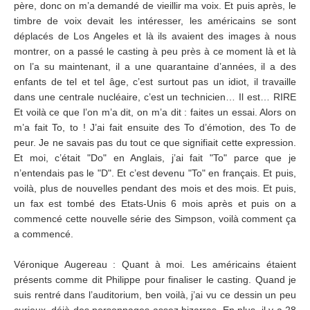
père, donc on m’a demandé de vieillir ma voix. Et puis après, le
timbre de voix devait les intéresser, les américains se sont
déplacés de Los Angeles et là ils avaient des images à nous
montrer, on a passé le casting à peu près à ce moment là et là
on l’a su maintenant, il a une quarantaine d’années, il a des
enfants de tel et tel âge, c’est surtout pas un idiot, il travaille
dans une centrale nucléaire, c’est un technicien… Il est… RIRE
Et voilà ce que l’on m’a dit, on m’a dit : faites un essai. Alors on
m’a fait To, to ! J’ai fait ensuite des To d’émotion, des To de
peur. Je ne savais pas du tout ce que signifiait cette expression.
Et moi, c’était "Do" en Anglais, j’ai fait "To" parce que je
n’entendais pas le "D". Et c’est devenu "To" en français. Et puis,
voilà, plus de nouvelles pendant des mois et des mois. Et puis,
un fax est tombé des Etats-Unis 6 mois après et puis on a
commencé cette nouvelle série des Simpson, voilà comment ça
a commencé.
Véronique Augereau : Quant à moi. Les américains étaient
présents comme dit Philippe pour finaliser le casting. Quand je
suis rentré dans l’auditorium, ben voilà, j’ai vu ce dessin un peu