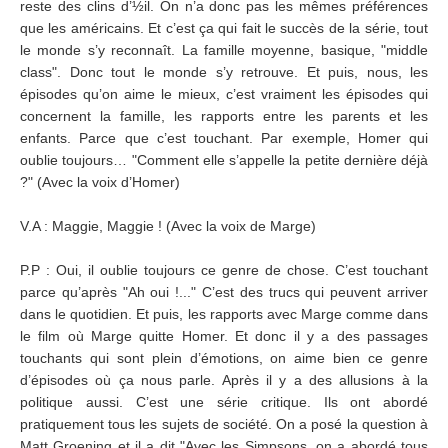
reste des clins d’½il. On n’a donc pas les mêmes préférences
que les américains. Et c’est ça qui fait le succès de la série, tout
le monde s’y reconnaît. La famille moyenne, basique, "middle
class". Donc tout le monde s’y retrouve. Et puis, nous, les
épisodes qu’on aime le mieux, c’est vraiment les épisodes qui
concernent la famille, les rapports entre les parents et les
enfants. Parce que c’est touchant. Par exemple, Homer qui
oublie toujours… "Comment elle s’appelle la petite dernière déjà
?" (Avec la voix d’Homer)
V.A : Maggie, Maggie ! (Avec la voix de Marge)
P.P : Oui, il oublie toujours ce genre de chose. C’est touchant
parce qu’après "Ah oui !..." C’est des trucs qui peuvent arriver
dans le quotidien. Et puis, les rapports avec Marge comme dans
le film où Marge quitte Homer. Et donc il y a des passages
touchants qui sont plein d’émotions, on aime bien ce genre
d’épisodes où ça nous parle. Après il y a des allusions à la
politique aussi. C’est une série critique. Ils ont abordé
pratiquement tous les sujets de société. On a posé la question à
Matt Groening et il a dit "Avec les Simpsons, on a abordé tous