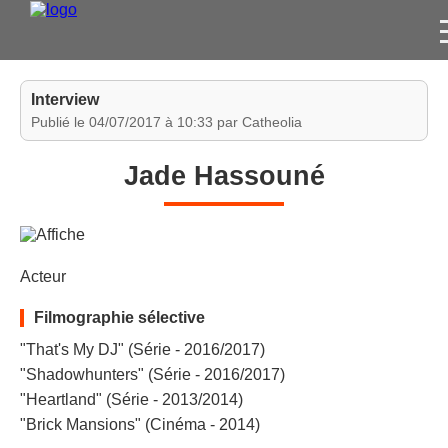
FILMS
Interview
SÉRIES
Publié le 04/07/2017 à 10:33 par Catheolia
DVD / BLU-RAY / SVOD
Jade Hassouné
JEUX VIDÉO
CONCOURS
DIVERS
Acteur
ESPACE
Filmographie sélective
MEMBRE
"That's My DJ" (Série - 2016/2017)
"Shadowhunters" (Série - 2016/2017)
"Heartland" (Série - 2013/2014)
"Brick Mansions" (Cinéma - 2014)