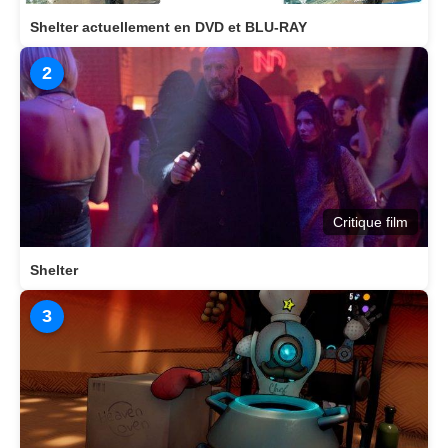
Shelter actuellement en DVD et BLU-RAY
2
Critique film
Shelter
3