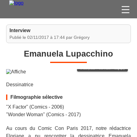
FILMS
Interview
SÉRIES
Publié le 02/11/2017 à 17:44 par Grégory
DVD / BLU-RAY / SVOD
Emanuela Lupacchino
JEUX VIDÉO
CONCOURS
Crédits photos : Fiona Watson Photography
DIVERS
Dessinatrice
ESPACE
Filmographie sélective
MEMBRE
"X Factor" (Comics - 2006)
"Wonder Woman" (Comics - 2017)
Au cours du Comic Con Paris 2017, notre rédactrice
Floriane a pu rencontrer la dessinatrice Emanuela