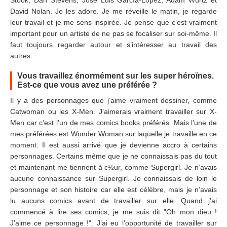
Stook, Dan Stevens, José Luis García-López, Adam Wurtz et
David Nolan. Je les adore. Je me réveille le matin, je regarde
leur travail et je me sens inspirée. Je pense que c’est vraiment
important pour un artiste de ne pas se focaliser sur soi-même. Il
faut toujours regarder autour et s’intéresser au travail des
autres.
Vous travaillez énormément sur les super héroïnes.
Est-ce que vous avez une préférée ?
Il y a des personnages que j’aime vraiment dessiner, comme
Catwoman ou les X-Men. J’aimerais vraiment travailler sur X-
Men car c’est l’un de mes comics books préférés. Mais l’une de
mes préférées est Wonder Woman sur laquelle je travaille en ce
moment. Il est aussi arrivé que je devienne accro à certains
personnages. Certains même que je ne connaissais pas du tout
et maintenant me tiennent à c½ur, comme Supergirl. Je n’avais
aucune connaissance sur Supergirl. Je connaissais de loin le
personnage et son histoire car elle est célèbre, mais je n’avais
lu aucuns comics avant de travailler sur elle. Quand j’ai
commencé à lire ses comics, je me suis dit "Oh mon dieu !
J’aime ce personnage !". J’ai eu l’opportunité de travailler sur