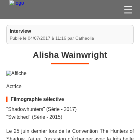
FILMS
Interview
SÉRIES
Publié le 04/07/2017 à 11:16 par Catheolia
DVD / BLU-RAY / SVOD
Alisha Wainwright
JEUX VIDÉO
CONCOURS
DIVERS
Actrice
ESPACE
Filmographie sélective
MEMBRE
"Shadowhunters" (Série - 2017)
"Switched" (Série - 2015)
Le 25 juin dernier lors de la Convention The Hunters of
Shadow, j’ai eu l’occasion d’échanger avec la très belle