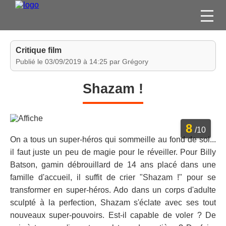
FILMS
Critique film
SÉRIES
Publié le 03/09/2019 à 14:25 par Grégory
DVD / BLU-RAY / SVOD
Shazam !
JEUX VIDÉO
CONCOURS
8
DIVERS
/10
On a tous un super-héros qui sommeille au fond de soi...
il faut juste un peu de magie pour le réveiller. Pour Billy
ESPACE
Batson, gamin débrouillard de 14 ans placé dans une
MEMBRE
famille d'accueil, il suffit de crier "Shazam !" pour se
transformer en super-héros. Ado dans un corps d'adulte
sculpté à la perfection, Shazam s'éclate avec ses tout
nouveaux super-pouvoirs. Est-il capable de voler ? De