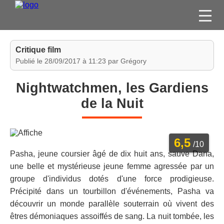
FILMS
Critique film
SÉRIES
Publié le 28/09/2017 à 11:23 par Grégory
DVD / BLU-RAY / SVOD
Nightwatchmen, les Gardiens
JEUX VIDÉO
de la Nuit
CONCOURS
DIVERS
6,5
/10
Pasha, jeune coursier âgé de dix huit ans, sauve Dana,
ESPACE
une belle et mystérieuse jeune femme agressée par un
MEMBRE
groupe d'individus dotés d'une force prodigieuse.
Précipité dans un tourbillon d'événements, Pasha va
découvrir un monde parallèle souterrain où vivent des
êtres démoniaques assoiffés de sang. La nuit tombée, les