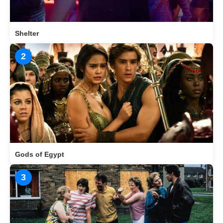
Shelter
2
Gods of Egypt
3