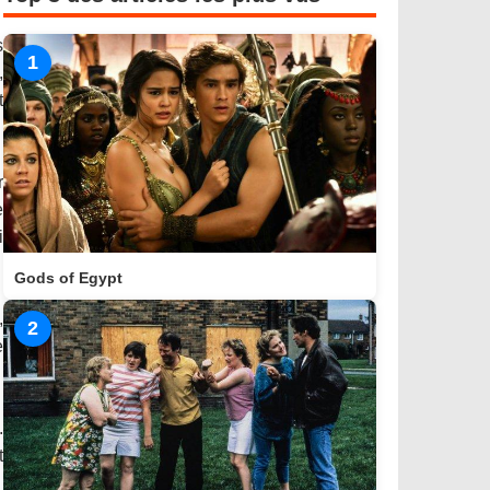
s
1
,
t
r
e
i
Gods of Egypt
,
2
e
.
t