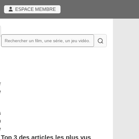
ESPACE MEMBRE
r
e
s
n
e
Top 3 des articles les plus vus