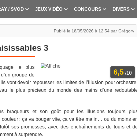
RAY / SVOD
JEUX VIDÉO
CONCOURS
DIVERS
Publié le 18/05/2026 à 12:54 par Grégory
aisissables 3
aquage le plus
6,5
/10
 d’un groupe de
ls vont devoir repousser les limites de l’illusion pour orchestre
 joyau le plus précieux du monde des mains d’une redoutabl
ns braqueurs et son goût pour les illusions toujours plu
a couleur : ça va bouger vite, ça va être malin… ou du moins e
t plutôt ses promesses, avec des enchaînements de tours et d
amment à surprendre.