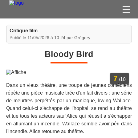
FILMS
Critique film
SÉRIES
Publié le 11/05/2026 à 10:24 par Grégory
DVD / BLU-RAY / SVOD
Bloody Bird
JEUX VIDÉO
CONCOURS
7
DIVERS
/10
Dans un vieux théâtre, une troupe de jeunes comédiens
répète une pièce musicale tirée d'un fait divers : une série
ESPACE
de meurtres perpétrés par un maniaque, Irwing Wallace.
MEMBRE
Quand celui-ci s'échappe de l'hopital, se rend au théâtre
et tue tous les acteurs sauf Alice qui réussit à s'échapper
en allumant un incendie. Wallace semble avoir péri dans
l'incendie. Alice retourne au théâtre.