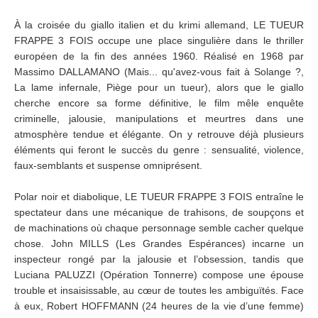
À la croisée du giallo italien et du krimi allemand, LE TUEUR
FRAPPE 3 FOIS occupe une place singulière dans le thriller
européen de la fin des années 1960. Réalisé en 1968 par
Massimo DALLAMANO (Mais... qu'avez-vous fait à Solange ?,
La lame infernale, Piège pour un tueur), alors que le giallo
cherche encore sa forme définitive, le film mêle enquête
criminelle, jalousie, manipulations et meurtres dans une
atmosphère tendue et élégante. On y retrouve déjà plusieurs
éléments qui feront le succès du genre : sensualité, violence,
faux-semblants et suspense omniprésent.
Polar noir et diabolique, LE TUEUR FRAPPE 3 FOIS entraîne le
spectateur dans une mécanique de trahisons, de soupçons et
de machinations où chaque personnage semble cacher quelque
chose. John MILLS (Les Grandes Espérances) incarne un
inspecteur rongé par la jalousie et l’obsession, tandis que
Luciana PALUZZI (Opération Tonnerre) compose une épouse
trouble et insaisissable, au cœur de toutes les ambiguïtés. Face
à eux, Robert HOFFMANN (24 heures de la vie d’une femme)