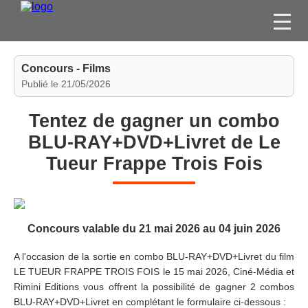
FILMS
Concours - Films
SÉRIES
Publié le 21/05/2026
DVD / BLU-RAY / SVOD
Tentez de gagner un combo
JEUX VIDÉO
BLU-RAY+DVD+Livret de Le
CONCOURS
Tueur Frappe Trois Fois
DIVERS
ESPACE
Concours valable du 21 mai 2026 au 04 juin 2026
MEMBRE
A l'occasion de la sortie en combo BLU-RAY+DVD+Livret du film
LE TUEUR FRAPPE TROIS FOIS le 15 mai 2026, Ciné-Média et
Rimini Editions vous offrent la possibilité de gagner 2 combos
BLU-RAY+DVD+Livret en complétant le formulaire ci-dessous :