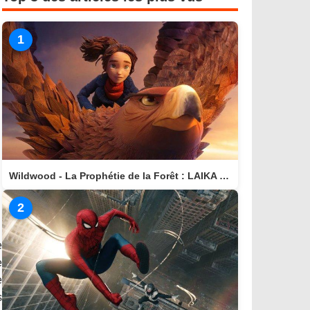
1
Wildwood - La Prophétie de la Forêt : LAIKA nous invite dans un monde magique
2
e
e
e
s