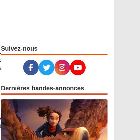
Suivez-nous
s
s
a
Dernières bandes-annonces
e
t