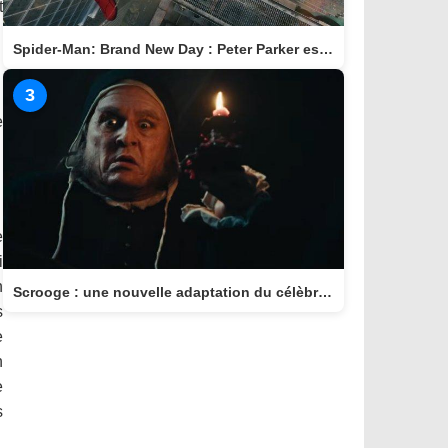
t
Spider-Man: Brand New Day : Peter Parker est de retour au cinéma le 29 juillet
3
e
e
i
n
Scrooge : une nouvelle adaptation du célèbre conte arrive au cinéma le 11 novembre
s
e
n
e
s