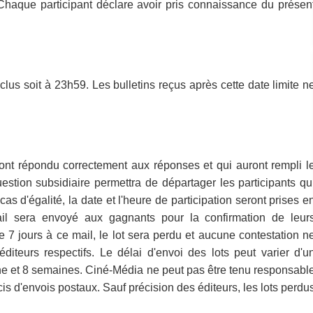
Chaque participant déclare avoir pris connaissance du présen
us soit à 23h59. Les bulletins reçus après cette date limite n
ront répondu correctement aux réponses et qui auront rempli l
stion subsidiaire permettra de départager les participants qu
s d'égalité, la date et l'heure de participation seront prises e
il sera envoyé aux gagnants pour la confirmation de leur
7 jours à ce mail, le lot sera perdu et aucune contestation n
éditeurs respectifs. Le délai d'envoi des lots peut varier d'u
ine et 8 semaines. Ciné-Média ne peut pas être tenu responsabl
is d'envois postaux. Sauf précision des éditeurs, les lots perdu