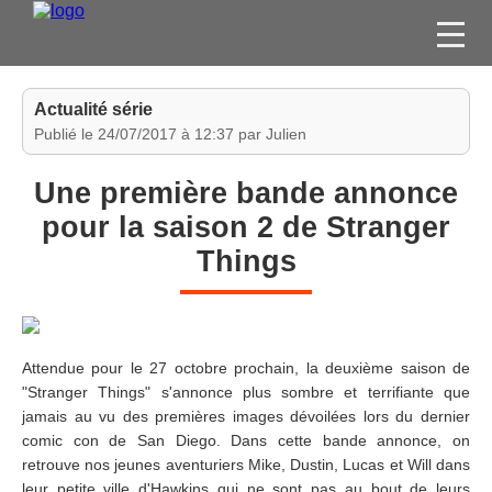
FILMS
Actualité série
SÉRIES
Publié le 24/07/2017 à 12:37 par Julien
DVD / BLU-RAY / SVOD
Une première bande annonce
JEUX VIDÉO
pour la saison 2 de Stranger
CONCOURS
Things
DIVERS
ESPACE
MEMBRE
Attendue pour le 27 octobre prochain, la deuxième saison de
"Stranger Things" s'annonce plus sombre et terrifiante que
jamais au vu des premières images dévoilées lors du dernier
comic con de San Diego. Dans cette bande annonce, on
retrouve nos jeunes aventuriers Mike, Dustin, Lucas et Will dans
leur petite ville d'Hawkins qui ne sont pas au bout de leurs