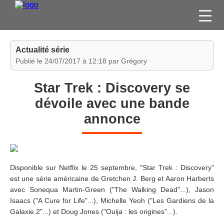
FILMS
Actualité série
SÉRIES
Publié le 24/07/2017 à 12:18 par Grégory
DVD / BLU-RAY / SVOD
Star Trek : Discovery se
JEUX VIDÉO
dévoile avec une bande
CONCOURS
annonce
DIVERS
ESPACE
MEMBRE
Disponible sur Netflix le 25 septembre, "Star Trek : Discovery"
est une série américaine de Gretchen J. Berg et Aaron Harberts
avec Sonequa Martin-Green ("The Walking Dead"...), Jason
Isaacs ("A Cure for Life"...), Michelle Yeoh ("Les Gardiens de la
Galaxie 2"...) et Doug Jones ("Ouija : les origines"...).